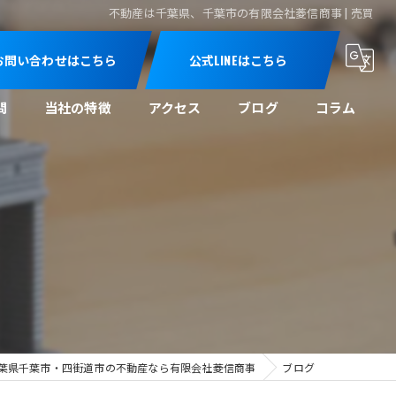
不動産は千葉県、千葉市の有限会社菱信商事 | 売買
お問い合わせはこちら
公式LINEはこちら
問
当社の特徴
アクセス
ブログ
コラム
売買
買取
空き家
空き地
相続
葉県千葉市・四街道市の不動産なら有限会社菱信商事
ブログ