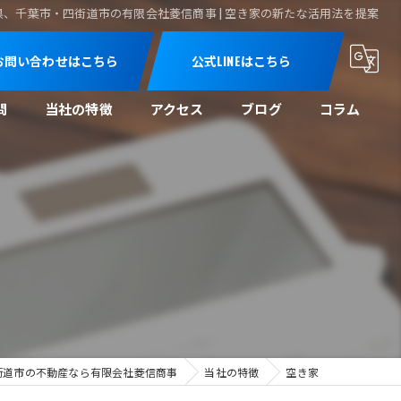
、千葉市・四街道市の有限会社菱信商事 | 空き家の新たな活用法を提案
お問い合わせはこちら
公式LINEはこちら
問
当社の特徴
アクセス
ブログ
コラム
売買
買取
空き家
空き地
相続
街道市の不動産なら有限会社菱信商事
当社の特徴
空き家