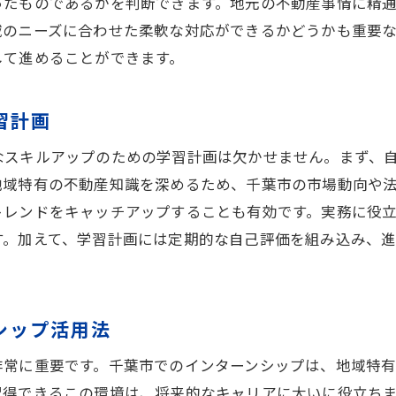
ったものであるかを判断できます。地元の不動産事情に精
不動産取引のプロセスを体得する方法
域のニーズに合わせた柔軟な対応ができるかどうかも重要
顧客の信頼を得るためのコミュニケーション技術
して進めることができます。
最新の法律知識を常に更新する方法
習計画
なスキルアップのための学習計画は欠かせません。まず、
地域特有の不動産知識を深めるため、千葉市の市場動向や
トレンドをキャッチアップすることも有効です。実務に役
す。加えて、学習計画には定期的な自己評価を組み込み、
シップ活用法
非常に重要です。千葉市でのインターンシップは、地域特
習得できるこの環境は、将来的なキャリアに大いに役立ち