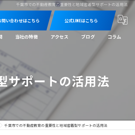
千葉市での不動産教育の重要性と地域密着型サポートの活用法
お問い合わせはこちら
公式LINEはこちら
問
当社の特徴
アクセス
ブログ
コラム
売買
買取
型サポートの活用法
空き家
空き地
相続
千葉市での不動産教育の重要性と地域密着型サポートの活用法