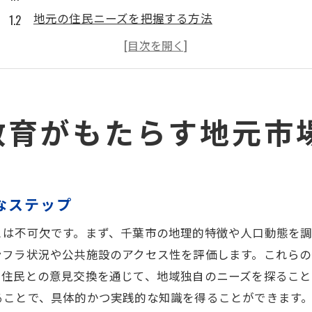
地元の住民ニーズを把握する方法
千葉市の不動産市場の歴史とその影響
市場動向を分析するための重要な指標
実際のケーススタディによる理解の深化
地元不動産業者とのネットワーク形成
教育がもたらす地元市
地域密着型サポートを活用した不動産スキルの向上法
地域密着型サポートの選び方
効果的なスキルアップのための学習計画
なステップ
実務経験を積むためのインターンシップ活用法
とは不可欠です。まず、千葉市の地理的特徴や人口動態を調
業界専門家から学ぶ最新動向
ンフラ状況や公共施設のアクセス性を評価します。これら
地域イベントを利用したネットワーキングの機会
や住民との意見交換を通じて、地域独自のニーズを探ること
スキル向上のためのフィードバックの受け方
ることで、具体的かつ実践的な知識を得ることができます
千葉市における不動産市場の特性を学ぶ重要性