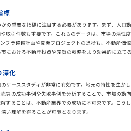
教育プログラムの効果を測定する方法
指標
不動産教育を通じて千葉市で成功するためのステップ
教育で習得したスキルを実践に活かす方法
つかの重要な指標に注目する必要があります。まず、人口
成功までのロードマップ作成
向や取引件数も重要です。これらのデータは、市場の活性
地元企業とのパートナーシップ構築
インフラ整備計画や開発プロジェクトの進捗も、不動産価値
葉市における不動産投資や売買の戦略をより効果的に立て
成功事例から学ぶ重要な教訓
個人としてのブランディング戦略
の深化
市場の変化に柔軟に対応するための準備
千葉市の不動産事情に精通するための地域密着型サポー
際のケーススタディが非常に有効です。地元の特性を生か
産売買の成功事例や失敗事例を分析することで、市場の動
地域密着型サポートの活用法とその利点
理解することは、不動産業界での成功に不可欠です。こうし
地元の事情に詳しい専門家との繋がり方
り深い理解を得ることが可能となります。
地域に根ざした情報収集の方法
不動産業界での信頼関係構築のポイント