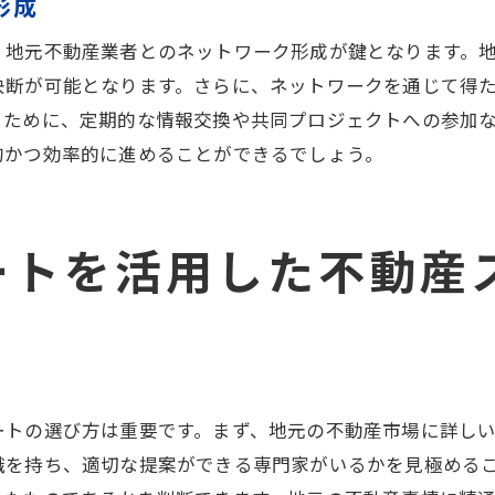
形成
ローカルニュースからの市場動向の把握
、地元不動産業者とのネットワーク形成が鍵となります。
地元コミュニティでの積極的な活動参加
決断が可能となります。さらに、ネットワークを通じて得
市場動向を踏まえた千葉市での不動産教育の利点
るために、定期的な情報交換や共同プロジェクトへの参加
市場動向を考慮した柔軟なカリキュラム
的かつ効率的に進めることができるでしょう。
不動産市場の変動に対応するためのスキル
経済動向が不動産に与える影響の理解
新しい不動産トレンドの取り入れ方
ートを活用した不動産
グローバル視点での市場分析技術
顧客のニーズを予測する予測力の養成
千葉市での実践的な不動産知識の習得法とその重要性
実践的知識を提供する教育プログラムの選び方
ートの選び方は重要です。まず、地元の不動産市場に詳し
現場での経験を通じたスキルアップ
識を持ち、適切な提案ができる専門家がいるかを見極める
資格取得を目指すための学習戦略