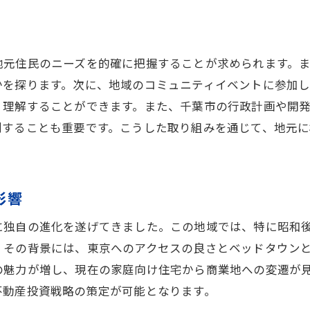
市場特性を理解するための統計データの活用
千葉市における住民の購買傾向の分析
地元住民のニーズを的確に把握することが求められます。
地域開発計画が市場に与える影響
かを探ります。次に、地域のコミュニティイベントに参加し
交通アクセスが不動産価格に与える影響
く理解することができます。また、千葉市の行政計画や開
自然災害リスクを考慮した不動産選び
測することも重要です。こうした取り組みを通じて、地元
地元の文化が不動産に与える影響
地元の特性を活かした不動産教育の効果的な方法
地元の特性を活かしたカリキュラム設計
影響
地域の社会資源を活用した実践学習
に独自の進化を遂げてきました。この地域では、特に昭和
地元コミュニティとの協力による学びの深化
。その背景には、東京へのアクセスの良さとベッドタウン
フィールドワークを通じた実地体験
の魅力が増し、現在の家庭向け住宅から商業地への変遷が
地元専門家を招いた講演会の活用
不動産投資戦略の策定が可能となります。