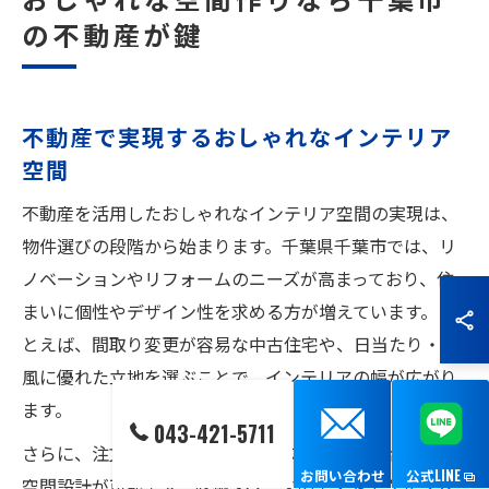
の不動産が鍵
不動産で実現するおしゃれなインテリア
空間
不動産を活用したおしゃれなインテリア空間の実現は、
物件選びの段階から始まります。千葉県千葉市では、リ
ノベーションやリフォームのニーズが高まっており、住
まいに個性やデザイン性を求める方が増えています。た
とえば、間取り変更が容易な中古住宅や、日当たり・通
風に優れた立地を選ぶことで、インテリアの幅が広がり
ます。
043-421-5711
さらに、注文住宅なら自分のライフスタイルに合わせた
お問い合わせ
公式LINE
空間設計が可能です。収納スペースの工夫やアクセント