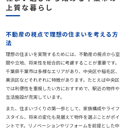
不動産情報を活用した千葉市での生活充実
上質な暮らし
法
インテリアが映える不動産活用術を解説
不動産を活かしたインテリア空間の作り方
不動産の視点で理想の住まいを考える方
千葉市の不動産で実現するおしゃれな部屋
法
作り
理想の住まいを実現するためには、不動産の視点から空
インテリアと不動産特性を両立させるコツ
間や立地、将来性を総合的に考慮することが重要です。
暮らしに合う不動産選びとインテリアの関
千葉県千葉市は多様なエリアがあり、中央区や稲毛区、
係
美浜区などそれぞれに特徴があります。たとえば中央区
不動産の形状を活かすインテリア配置の秘
では利便性を重視したい方におすすめで、駅近の物件や
訣
生活施設が充実しています。
理想の住まいを実現する不動産の選び方
また、住まいづくりの第一歩として、家族構成やライフ
不動産選びで理想のインテリアを実現する
スタイル、将来の変化も見据えて物件を選ぶことがポイ
術
ントです。リノベーションやリフォームを前提とした中