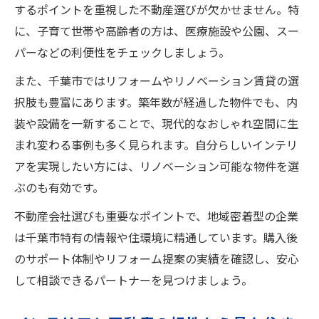
するポイントを重視した不動産選びが欠かせません。特
不動産で実現するおしゃれなインテリア空
に、子育て世帯や高齢者の方は、医療施設や公園、スー
間
パーなどの利便性をチェックしましょう。
千葉市の不動産とデザイン性の高い暮らし
また、千葉市ではリフォームやリノベーション賃貸の選
おしゃれな住まいを叶える不動産の選び方
択肢も豊富にあります。築年数が経過した物件でも、内
不動産を活用した流行のインテリア演出術
装や設備を一新することで、現代的なおしゃれ空間に生
住まいの魅力を引き出す不動産のアイデア
まれ変わる事例も多く見られます。自分らしいインテリ
注文住宅を検討する方のためのポイント集
アを実現したい方には、リノベーション可能な物件を選
不動産から始める注文住宅の計画ポイント
ぶのも有効です。
千葉市で理想の注文住宅を建てるために
不動産会社選びも重要なポイントで、地域密着型の企業
インテリアと不動産の相乗効果を活かす方
は千葉市特有の情報や住環境に精通しています。購入後
法
のサポート体制やリフォーム提案の実績を確認し、安心
注文住宅で重視したい不動産の条件とは
して相談できるパートナーを見つけましょう。
満足度を高める不動産選びと住宅設計の工