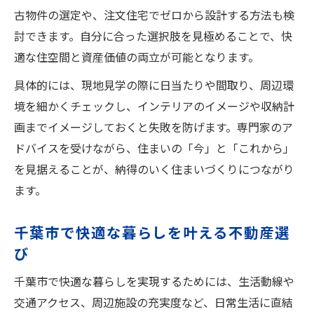
千葉市で失敗しない不動産選定のポイント
古物件の選定や、注文住宅でゼロから設計する方法も検
インテリア視点で見る不動産の比較方法
討できます。自分に合った選択肢を見極めることで、快
ライフスタイルに合う不動産の見極め方
適な住空間と資産価値の両立が可能となります。
不動産の構造が住まいに与える影響を知る
具体的には、現地見学の際に日当たりや間取り、周辺環
リノベーション計画に役立つ千葉市の提案
境を細かくチェックし、インテリアのイメージや収納計
不動産リノベーションで広がる住まいの選
画までイメージしておくと失敗を防げます。専門家のア
択肢
ドバイスを受けながら、住まいの「今」と「これから」
を見据えることが、納得のいく住まいづくりにつながり
千葉市の不動産で叶う最新リノベーション
ます。
事例
理想のインテリアを実現するリノベ提案術
千葉市で快適な暮らしを叶える不動産選
不動産価値を高めるリノベーションの工夫
び
住まいの個性を引き出すリノベーション方
千葉市で快適な暮らしを実現するためには、生活動線や
法
交通アクセス、周辺施設の充実度など、日常生活に直結
おしゃれな空間作りなら千葉市の不動産が鍵