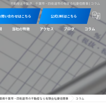
不動産は千葉県、千葉市・四街道市の有限会社菱信商事 | コラム
お問い合わせはこちら
公式LINEはこちら
問
当社の特徴
アクセス
ブログ
コラム
売買
買取
空き家
空き地
相続
葉県千葉市・四街道市の不動産なら有限会社菱信商事
コラム