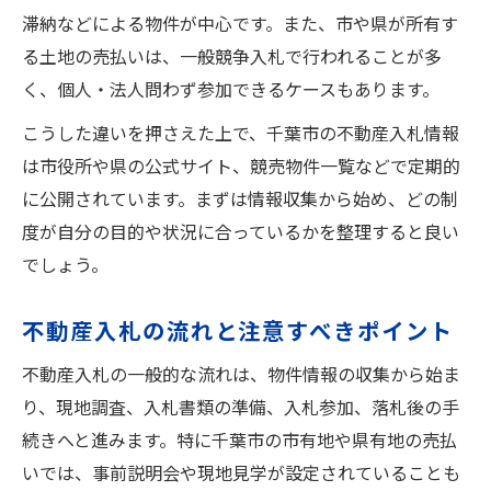
滞納などによる物件が中心です。また、市や県が所有す
費用や条件で比較する不動産入札の賢い選び方
る土地の売払いは、一般競争入札で行われることが多
不動産入札の費用相場と比較ポイント
く、個人・法人問わず参加できるケースもあります。
千葉市で物件選びに役立つ比較方法
こうした違いを押さえた上で、千葉市の不動産入札情報
条件から見た不動産入札の最適な選択肢
は市役所や県の公式サイト、競売物件一覧などで定期的
土地入札で失敗しない費用管理術
に公開されています。まずは情報収集から始め、どの制
入札物件の条件確認と比較検討のコツ
度が自分の目的や状況に合っているかを整理すると良い
不動産入札成功へ向けた情報収集の実践法
でしょう。
不動産入札に必要な情報収集の手順
不動産入札の流れと注意すべきポイント
千葉市の不動産情報を効率よく集める方法
競売・公売物件の情報収集で役立つコツ
不動産入札の一般的な流れは、物件情報の収集から始ま
市有地・県有地情報の見極め方と活用術
り、現地調査、入札書類の準備、入札参加、落札後の手
不動産入札前に確認すべき重要な情報
続きへと進みます。特に千葉市の市有地や県有地の売払
いでは、事前説明会や現地見学が設定されていることも
千葉市で理想の不動産を入手するための整理術