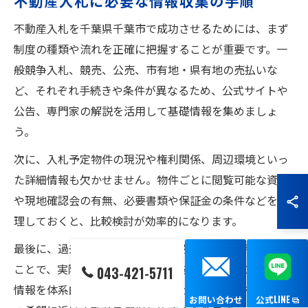
不動産入札に必要な情報収集の手順
不動産入札を千葉県千葉市で成功させるためには、まず
制度の種類や流れを正確に把握することが重要です。一
般競争入札、競売、公売、市有地・県有地の売払いな
ど、それぞれ手続きや条件が異なるため、公式サイトや
公告、専門家の解説を活用して基礎情報を集めましょ
う。
次に、入札予定物件の現況や権利関係、周辺環境といっ
た詳細情報も欠かせません。物件ごとに閲覧可能な資料
や現地確認会の有無、必要書類や保証金の条件などを整
理しておくと、比較検討が効率的になります。
最後に、過去の入札事例や落札価格の傾向も参考にする
ことで、実際の競争具合や相場観を掴めます。これらの
043-421-5711
情報を体系的に収集・整理することで、リスクを抑えつ
お問い合わせ
公式LINE