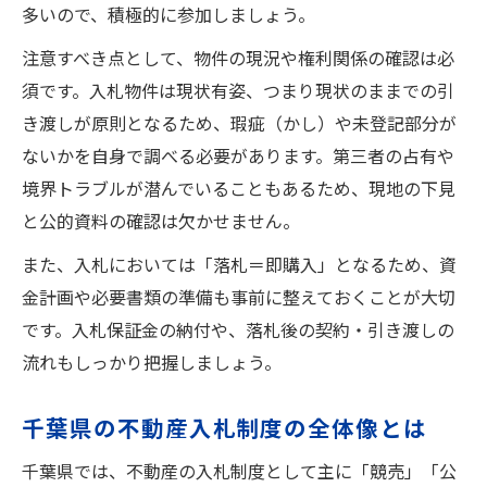
多いので、積極的に参加しましょう。
理想の不動産選びで大切な整理ポイント
注意すべき点として、物件の現況や権利関係の確認は必
千葉市で不動産入手を目指すための優先順
須です。入札物件は現状有姿、つまり現状のままでの引
位
き渡しが原則となるため、瑕疵（かし）や未登記部分が
物件情報を比較整理する実践的な方法
ないかを自身で調べる必要があります。第三者の占有や
自分に合う不動産入札を見極めるコツ
境界トラブルが潜んでいることもあるため、現地の下見
千葉市不動産で後悔しない整理術の極意
と公的資料の確認は欠かせません。
また、入札においては「落札＝即購入」となるため、資
金計画や必要書類の準備も事前に整えておくことが大切
です。入札保証金の納付や、落札後の契約・引き渡しの
流れもしっかり把握しましょう。
千葉県の不動産入札制度の全体像とは
千葉県では、不動産の入札制度として主に「競売」「公