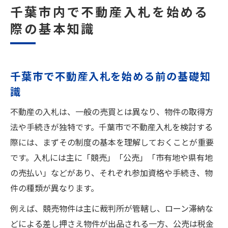
競売や公売を活用した不動産取得のポイント
千葉市内で不動産入札を始める
競売と公売を使った不動産取得の基本
際の基本知識
千葉県競売物件一覧から選ぶ際のコツ
差し押さえオークション千葉の利用法と注
意点
千葉市で不動産入札を始める前の基礎知
不動産競売で確認したい権利関係のポイン
識
ト
不動産の入札は、一般の売買とは異なり、物件の取得方
千葉市の不動産公売で役立つ情報収集術
法や手続きが独特です。千葉市で不動産入札を検討する
市有地・県有地の売払いを巡る手続きの流れ
際には、まずその制度の基本を理解しておくことが重要
市有地売却一般競争入札の基本手順
です。入札には主に「競売」「公売」「市有地や県有地
千葉市市有地売払いの申し込み方法
の売払い」などがあり、それぞれ参加資格や手続き、物
件の種類が異なります。
県有地売却の流れと必要書類を解説
不動産の市有地入札で気をつける点
例えば、競売物件は主に裁判所が管轄し、ローン滞納な
どによる差し押さえ物件が出品される一方、公売は税金
千葉県県有地売却案件の特徴とメリット